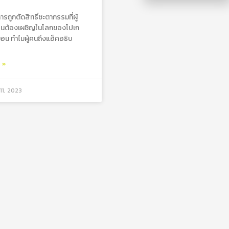
รถูกตัดสิทธิ์ชะตากรรมที่ผู้
คนต้องเผชิญในโลกของโปเก
อน ทำไมผู้คนถึงแฮ็คอธิบ
ม »
11, 2023