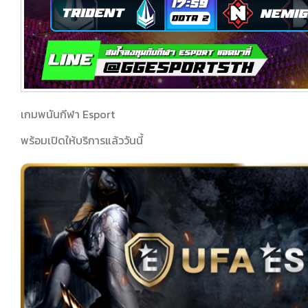
เกมพนันกีฬา Esport
พร้อมเปิดให้บริการแล้ววันนี้