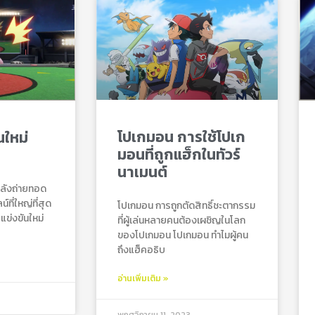
โปเกมอน การใช้โปเก
ใหม่
มอนที่ถูกแฮ็กในทัวร์
นาเมนต์
าลังถ่ายทอด
ที่ใหญ่ที่สุด
โปเกมอน การถูกตัดสิทธิ์ชะตากรรม
ข่งขันใหม่
ที่ผู้เล่นหลายคนต้องเผชิญในโลก
ของโปเกมอน โปเกมอน ทำไมผู้คน
ถึงแฮ็คอธิบ
อ่านเพิ่มเติม »
พฤศจิกายน 11, 2023