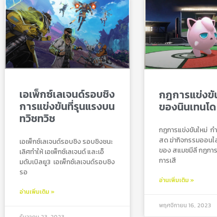
เอเพ็กซ์เลเจนด์รอบชิง
กฎการแข่งขัน
การแข่งขันที่รุนแรงบน
ของนินเทนโด
ทวิชทวิช
กฎการแข่งขันใหม่ กํ
สด ฆ่ากิจกรรมออนไลน์
เอเพ็กซ์เลเจนด์รอบชิง รอบชิงชนะ
ของ สแมชมีลี กฎการแ
เลิศทำให้ เอเพ็กซ์เลเจนด์ และเอ็
การเสี
มดับเบิลยู3 เอเพ็กซ์เลเจนด์รอบชิง
รอ
อ่านเพิ่มเติม »
อ่านเพิ่มเติม »
พฤศจิกายน 16, 2023