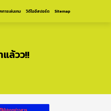
ิคการเล่นเกม
วิดีโออีสปอร์ต
Sitemap
แล้วว!!
อัปเดทข่าวสาร