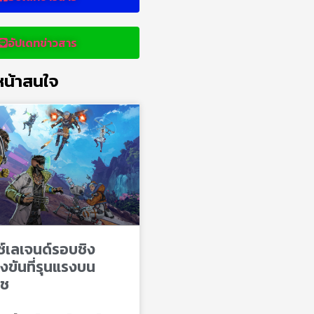
อัปเดทข่าวสาร
น้าสนใจ
ซ์เลเจนด์รอบชิง
งขันที่รุนแรงบน
ิช