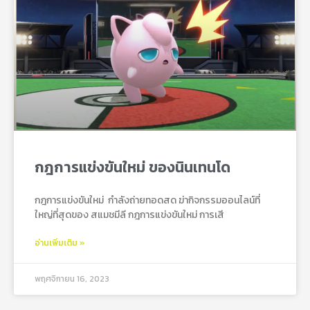
กฎการแข่งขันใหม่ ของนินเทนโด
กฎการแข่งขันใหม่ กําลังถ่ายทอดสด ฆ่ากิจกรรมออนไลน์ที่
ใหญ่ที่สุดของ สแมชมีลี กฎการแข่งขันใหม่ การเสี
อ่านเพิ่มเติม »
พฤศจิกายน 16, 2023