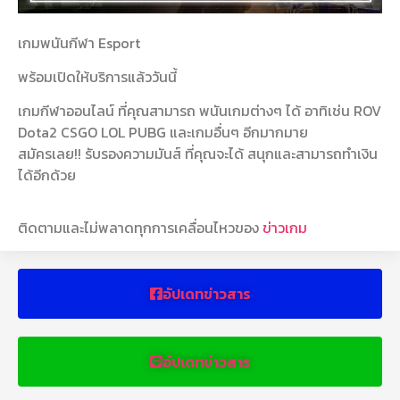
เกมพนันกีฬา Esport
พร้อมเปิดให้บริการแล้ววันนี้
เกมกีฬาออนไลน์ ที่คุณสามารถ พนันเกมต่างๆ ได้ อาทิเช่น ROV
Dota2 CSGO LOL PUBG และเกมอื่นๆ อีกมากมาย
สมัครเลย!! รับรองความมันส์ ที่คุณจะได้ สนุกและสามารถทำเงิน
ได้อีกด้วย
ติดตามและไม่พลาดทุกการเคลื่อนไหวของ
ข่าวเกม
อัปเดทข่าวสาร
อัปเดทข่าวสาร