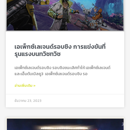
เอเพ็กซ์เลเจนด์รอบชิง การแข่งขันที่
รุนแรงบนทวิชทวิช
เอเพ็กซ์เลเจนด์รอบชิง รอบชิงชนะเลิศทำให้ เอเพ็กซ์เลเจนด์
และเอ็มดับเบิลยู3 เอเพ็กซ์เลเจนด์รอบชิง รอ
อ่านเพิ่มเติม »
ธันวาคม 23, 2023