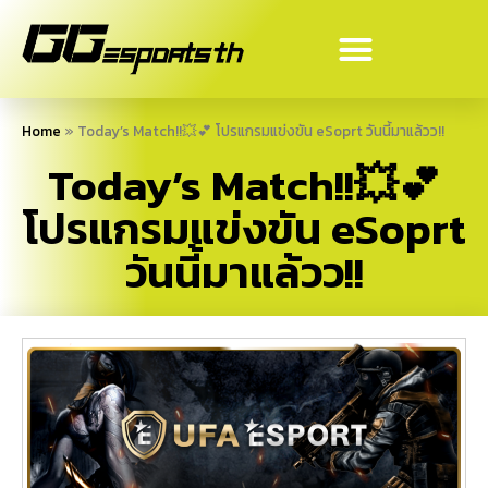
Home
»
Today’s Match!!💥💕 โปรแกรมแข่งขัน eSoprt วันนี้มาแล้วว!!
Today’s Match!!💥💕
โปรแกรมแข่งขัน eSoprt
วันนี้มาแล้วว!!