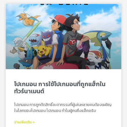
โปเกมอน การใช้โปเกมอนที่ถูกแฮ็กใน
ทัวร์นาเมนต์
โปเกมอน การถูกตัดสิทธิ์ชะตากรรมที่ผู้เล่นหลายคนต้องเผชิญ
ในโลกของโปเกมอน โปเกมอน ทำไมผู้คนถึงแฮ็คอธิบ
อ่านเพิ่มเติม »