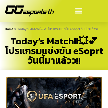
Home
»
Today’s Match!!💥💕 โปรแกรมแข่งขัน eSoprt วันนี้มาแล้วว!!
Today’s Match!!💥💕
โปรแกรมแข่งขัน eSoprt
วันนี้มาแล้วว!!