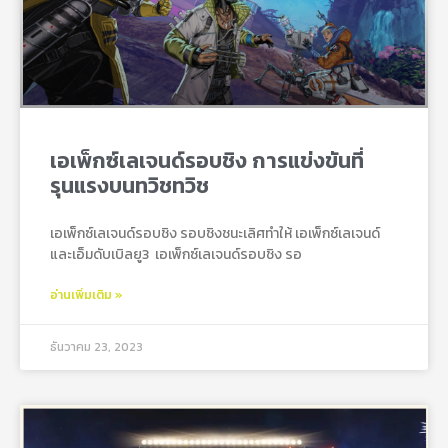
เอเพ็กซ์เลเจนด์รอบชิง การแข่งขันที่
รุนแรงบนทวิชทวิช
เอเพ็กซ์เลเจนด์รอบชิง รอบชิงชนะเลิศทำให้ เอเพ็กซ์เลเจนด์
และเอ็มดับเบิลยู3 เอเพ็กซ์เลเจนด์รอบชิง รอ
อ่านเพิ่มเติม »
ธันวาคม 23, 2023