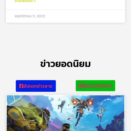
อ่านเพิ่มเติม »
พฤศจิกายน 11, 2023
ข่าวยอดนิยม
อัปเดทข่าวสาร
อัปเดทข่าวสาร