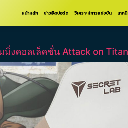
หน้าหลัก
ข่าวอีสปอร์ต
วิเคราะห์การแข่งขัน
เทคน
กมมิ่งคอลเล็คชั่น Attack on Tita