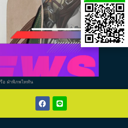
หรือ ฝ่าพิภพไททัน