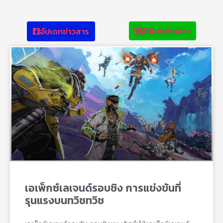
อัปเดทข่าวสาร
อัปเดทข่าวสาร
เอเพ็กซ์เลเจนด์รอบชิง การแข่งขันที่
รุนแรงบนทวิชทวิช