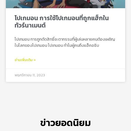
โปเกมอน การใช้โปเกมอนที่ถูกแฮ็กใน
ทัวร์นาเมนต์
โปเกมอน การถูกตัดสิทธิ์ชะตากรรมที่ผู้เล่นหลายคนต้องเผชิญ
ในโลกของโปเกมอน โปเกมอน ทำไมผู้คนถึงแฮ็คอธิบ
อ่านเพิ่มเติม »
พฤศจิกายน 11, 2023
ข่าวยอดนิยม