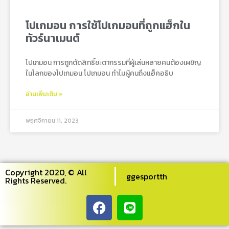
โปเกมอน การใช้โปเกมอนที่ถูกแฮ็กใน
ทัวร์นาเมนต์
โปเกมอน การถูกตัดสิทธิ์ชะตากรรมที่ผู้เล่นหลายคนต้องเผชิญ
ในโลกของโปเกมอน โปเกมอน ทำไมผู้คนถึงแฮ็คอธิบ
อ่านเพิ่มเติม »
พฤศจิกายน 11, 2023
Copyright 2020, © All
ggesportth
Rights Reserved.