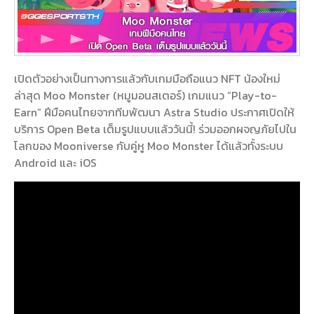
เปิดตัวอย่างเป็นทางการแล้วกับเกมมือถือแนว NFT น้องใหม่
ล่าสุด Moo Monster (หมูมอนสเตอร์) เกมแนว “Play-to-
Earn” ฝีมือคนไทยจากทีมพัฒนา Astra Studio ประกาศเปิดให้
บริการ Open Beta เต็มรูปแบบแล้ววันนี้! ร่วมออกผจญภัยไปใน
โลกของ Mooniverse กับคู่หู Moo Monster ได้แล้วทั้งระบบ
Android และ iOS