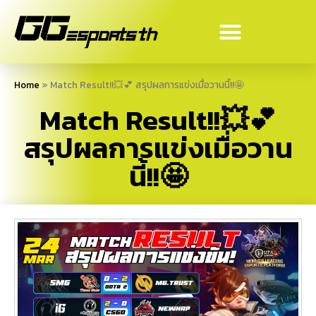
Home
»
Match Result!!💥💕 สรุปผลการแข่งเมื่อวานนี้!!🤩
Match Result!!💥💕
สรุปผลการแข่งเมื่อวาน
นี้!!🤩