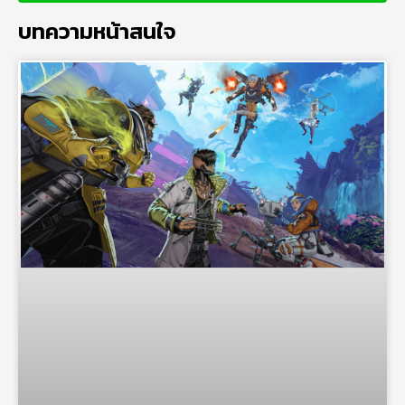
บทความหน้าสนใจ