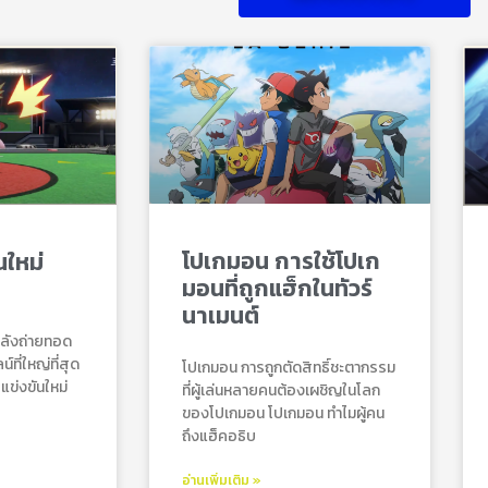
โปเกมอน การใช้โปเก
ใหม่
มอนที่ถูกแฮ็กในทัวร์
นาเมนต์
าลังถ่ายทอด
ที่ใหญ่ที่สุด
โปเกมอน การถูกตัดสิทธิ์ชะตากรรม
ข่งขันใหม่
ที่ผู้เล่นหลายคนต้องเผชิญในโลก
ของโปเกมอน โปเกมอน ทำไมผู้คน
ถึงแฮ็คอธิบ
อ่านเพิ่มเติม »