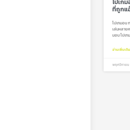
โปเกม
ที่ถูกแ
โปเกมอน กา
เล่นหลาย
มอน โปเกม
อ่านเพิ่มเติ
พฤศจิกายน 