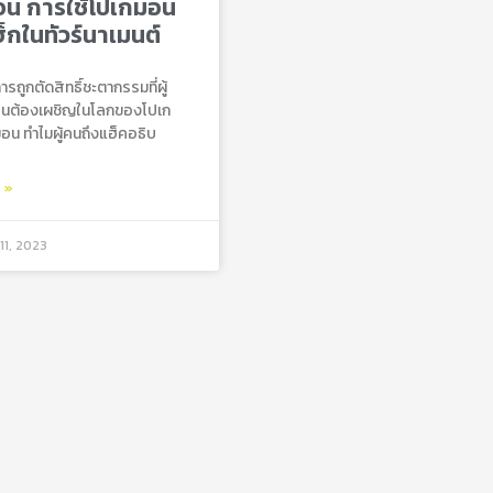
อน การใช้โปเกมอน
ฮ็กในทัวร์นาเมนต์
รถูกตัดสิทธิ์ชะตากรรมที่ผู้
คนต้องเผชิญในโลกของโปเก
อน ทำไมผู้คนถึงแฮ็คอธิบ
ม »
11, 2023