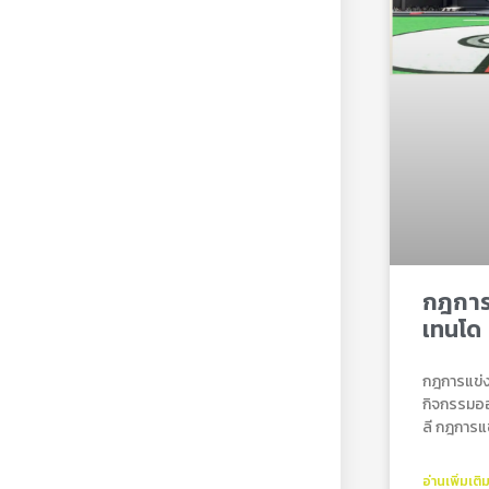
กฎการแ
เทนโด
กฎการแข่ง
กิจกรรมออ
ลี กฎการแข
อ่านเพิ่มเติ