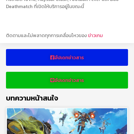
Deathmatch ที่เปิดให้บริการอยู่ในขณะนี้
ติดตามและไม่พลาดทุกการเคลื่อนไหวของ
ข่าวเกม
อัปเดทข่าวสาร
อัปเดทข่าวสาร
บทความหน้าสนใจ