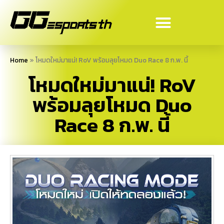
Home
»
โหมดใหม่มาแน่! RoV พร้อมลุยโหมด Duo Race 8 ก.พ. นี้
โหมดใหม่มาแน่! RoV
พร้อมลุยโหมด Duo
Race 8 ก.พ. นี้