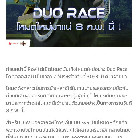
ก่อนหน้านี้ RoV ได้เปิดโหมดบันเทิงโหมดใหม่อย่าง Duo Race
ได้ทดลองเล่น เป็นเวลา 2 วันระหว่างวันที่ 30-31 ม.ค. ที่ผ่านมา
โหมดดังกล่าวเป็นการนำเหล่าฮีโร่ในเกมมาประลองความเร็วกัน
ก่อนมีเสียงตอบรับที่ดีเยี่ยมจากกลุ่มผู้เล่นทำให้ทางทีมงานออก
มาประกาศว่าจะใส่โหมดนี้เข้ามาในตัวเกมอย่างเป็นทางการในวันที่
8 ก.พ. นี้
สำหรับ RoV นอกจากจะมีการเล่นแบบ 5v5 เป็นโหมดหลักแล้ว
พวกเขายังมีโหมดบันเทิงให้แฟนๆได้คลายเครียดอีกหลายโหมด
ทั้งโหมด 10v10, Abyssal Clash, Football Fever และ Duo