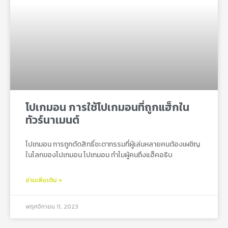
โปเกมอน การใช้โปเกมอนที่ถูกแฮ็กใน
ทัวร์นาเมนต์
โปเกมอน การถูกตัดสิทธิ์ชะตากรรมที่ผู้เล่นหลายคนต้องเผชิญ
ในโลกของโปเกมอน โปเกมอน ทำไมผู้คนถึงแฮ็คอธิบ
อ่านเพิ่มเติม »
พฤศจิกายน 11, 2023