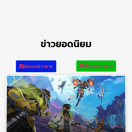
ข่าวยอดนิยม
อัปเดทข่าวสาร
อัปเดทข่าวสาร