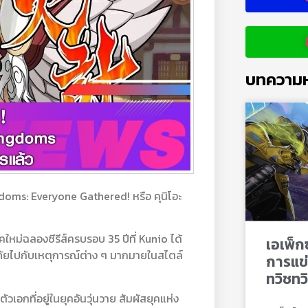
บทความห
oms: Everyone Gathered! หรือ คุนิโอะ
ม่ฉลองซีรีส์ครบรอบ 35 ปีที่ Kunio ได้
เอเพ็ก
ญภัยไปกับเหตุการณ์ต่าง ๆ มากมายในสไตล์
การแข่
ทวิชทว
ตัวเอกที่อยู่ในยุคอันวุ่นวาย สัมผัสยุคแห่ง