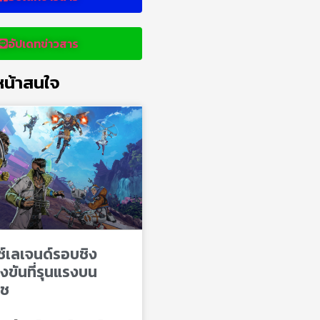
อัปเดทข่าวสาร
น้าสนใจ
ซ์เลเจนด์รอบชิง
งขันที่รุนแรงบน
ิช