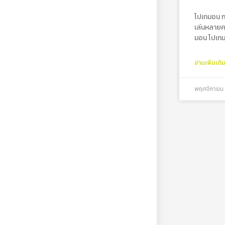
โปเกมอน กา
เล่นหลาย
มอน โปเกม
อ่านเพิ่มเติ
พฤศจิกายน 