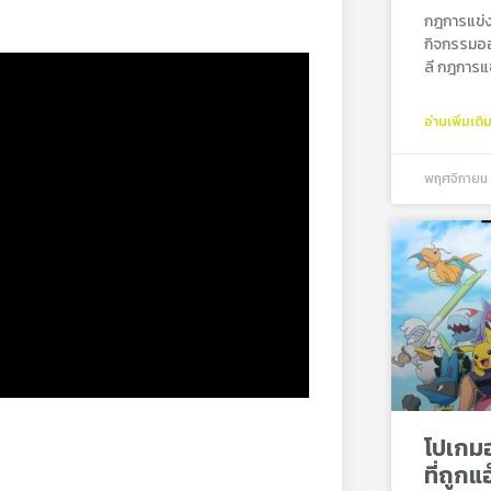
กฎการแข่ง
กิจกรรมออ
ลี กฎการแข
อ่านเพิ่มเติ
พฤศจิกายน 
โปเกม
ที่ถูกแ