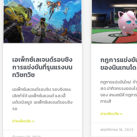
เอเพ็กซ์เลเจนด์รอบชิง
กฎการแข่งขัน
การแข่งขันที่รุนแรงบน
ของนินเทนโด
ทวิชทวิช
กฎการแข่งขันใหม่ กํ
สด ฆ่ากิจกรรมออนไลน์
เอเพ็กซ์เลเจนด์รอบชิง รอบชิงชนะ
ของ สแมชมีลี กฎการแ
เลิศทำให้ เอเพ็กซ์เลเจนด์ และเอ็
การเสี
มดับเบิลยู3 เอเพ็กซ์เลเจนด์รอบชิง
รอ
อ่านเพิ่มเติม »
อ่านเพิ่มเติม »
พฤศจิกายน 16, 2023