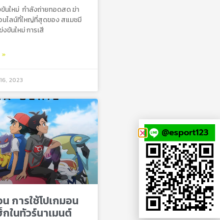
ขันใหม่ กําลังถ่ายทอดสด ฆ่า
นไลน์ที่ใหญ่ที่สุดของ สแมชมี
่งขันใหม่ การเสี
ม »
16, 2023
อน การใช้โปเกมอน
ฮ็กในทัวร์นาเมนต์