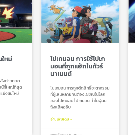
โปเกมอน การใช้โปเก
ใหม่
มอนที่ถูกแฮ็กในทัวร์
นาเมนต์
าลังถ่ายทอด
ที่ใหญ่ที่สุด
โปเกมอน การถูกตัดสิทธิ์ชะตากรรม
ข่งขันใหม่
ที่ผู้เล่นหลายคนต้องเผชิญในโลก
ของโปเกมอน โปเกมอน ทำไมผู้คน
ถึงแฮ็คอธิบ
อ่านเพิ่มเติม »
พฤศจิกายน 11, 2023