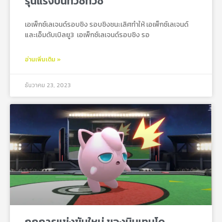
รุนแรงบนทวิชทวิช
เอเพ็กซ์เลเจนด์รอบชิง รอบชิงชนะเลิศทำให้ เอเพ็กซ์เลเจนด์
และเอ็มดับเบิลยู3 เอเพ็กซ์เลเจนด์รอบชิง รอ
อ่านเพิ่มเติม »
ธันวาคม 23, 2023
กฎการแข่งขันใหม่ ของนินเทนโด