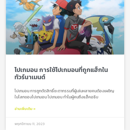
โปเกมอน การใช้โปเกมอนที่ถูกแฮ็กใน
ทัวร์นาเมนต์
โปเกมอน การถูกตัดสิทธิ์ชะตากรรมที่ผู้เล่นหลายคนต้องเผชิญ
ในโลกของโปเกมอน โปเกมอน ทำไมผู้คนถึงแฮ็คอธิบ
อ่านเพิ่มเติม »
พฤศจิกายน 11, 2023