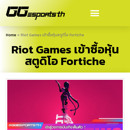
Home
»
Riot Games เข้าซื้อหุ้นสตูดิโอ Fortiche
Riot Games เข้าซื้อหุ้น
สตูดิโอ Fortiche