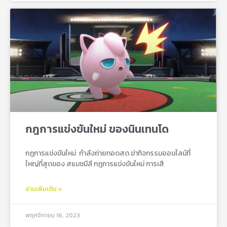
กฎการแข่งขันใหม่ ของนินเทนโด
กฎการแข่งขันใหม่ กําลังถ่ายทอดสด ฆ่ากิจกรรมออนไลน์ที่
ใหญ่ที่สุดของ สแมชมีลี กฎการแข่งขันใหม่ การเสี
อ่านเพิ่มเติม »
พฤศจิกายน 16, 2023