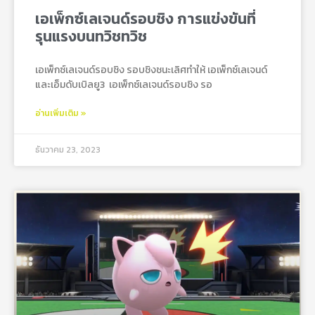
เอเพ็กซ์เลเจนด์รอบชิง การแข่งขันที่
รุนแรงบนทวิชทวิช
เอเพ็กซ์เลเจนด์รอบชิง รอบชิงชนะเลิศทำให้ เอเพ็กซ์เลเจนด์
และเอ็มดับเบิลยู3 เอเพ็กซ์เลเจนด์รอบชิง รอ
อ่านเพิ่มเติม »
ธันวาคม 23, 2023