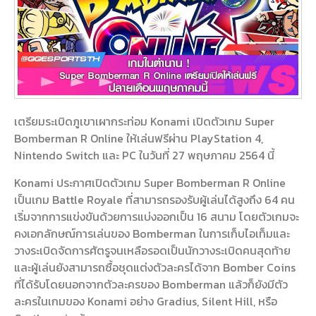
เตรียมระเบิดภูเขาเผากระท่อม Konami เปิดตัวเกม Super
Bomberman R Online ให้เล่นฟรีผ่าน PlayStation 4,
Nintendo Switch และ PC ในวันที่ 27 พฤษภาคม 2564 นี้
Konami ประกาศเปิดตัวเกม Super Bomberman R Online
เป็นเกม Battle Royale ที่สามารถรองรับผู้เล่นได้สูงถึง 64 คน
เริ่มจากการแข่งขันด้วยการแบ่งออกเป็น 16 สนาม โดยตัวเกมจะ
คงเอกลักษณ์การเล่นของ Bomberman ในการเก็บไอเท็มและ
วางระเบิดจัดการศัตรูจนเหลือรอดเป็นนักวางระเบิดคนสุดท้าย
และผู้เล่นยังสามารถซื้อชุดแต่งตัวละครได้จาก Bomber Coins
ที่ได้รับโดยนอกจากตัวละครของ Bomberman แล้วก็ยังมีตัว
ละครในเกมของ Konami อย่าง Gradius, Silent Hill, หรือ