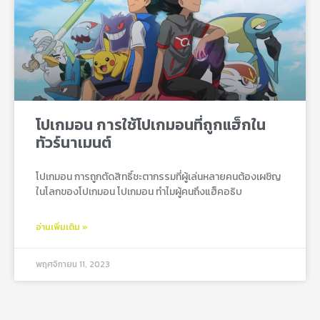
โปเกมอน การใช้โปเกมอนที่ถูกแฮ็กใน
ทัวร์นาเมนต์
โปเกมอน การถูกตัดสิทธิ์ชะตากรรมที่ผู้เล่นหลายคนต้องเผชิญ
ในโลกของโปเกมอน โปเกมอน ทำไมผู้คนถึงแฮ็คอธิบ
อ่านเพิ่มเติม »
พฤศจิกายน 11, 2023