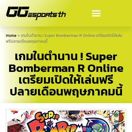
Home
»
เกมในตำนาน ! Super Bomberman R Online เตรียมเปิดให้เล่น
ฟรีปลายเดือนพฤษภาคมนี้
เกมในตำนาน ! Super
Bomberman R Online
เตรียมเปิดให้เล่นฟรี
ปลายเดือนพฤษภาคมนี้