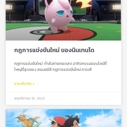
กฎการแข่งขันใหม่ ของนินเทนโด
กฎการแข่งขันใหม่ กําลังถ่ายทอดสด ฆ่ากิจกรรมออนไลน์ที่
ใหญ่ที่สุดของ สแมชมีลี กฎการแข่งขันใหม่ การเสี
อ่านเพิ่มเติม »
พฤศจิกายน 16, 2023