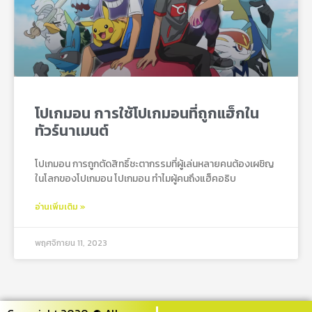
โปเกมอน การใช้โปเกมอนที่ถูกแฮ็กใน
ทัวร์นาเมนต์
โปเกมอน การถูกตัดสิทธิ์ชะตากรรมที่ผู้เล่นหลายคนต้องเผชิญ
ในโลกของโปเกมอน โปเกมอน ทำไมผู้คนถึงแฮ็คอธิบ
อ่านเพิ่มเติม »
พฤศจิกายน 11, 2023