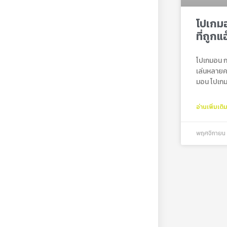
โปเกม
ที่ถูกแ
โปเกมอน กา
เล่นหลาย
มอน โปเกม
อ่านเพิ่มเติ
พฤศจิกายน 