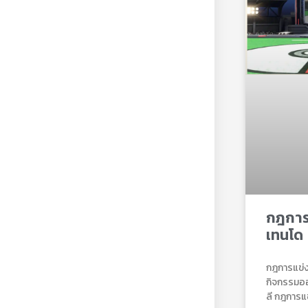
กฎการแ
เทนโด
กฎการแข่ง
กิจกรรมออ
ลี กฎการแข