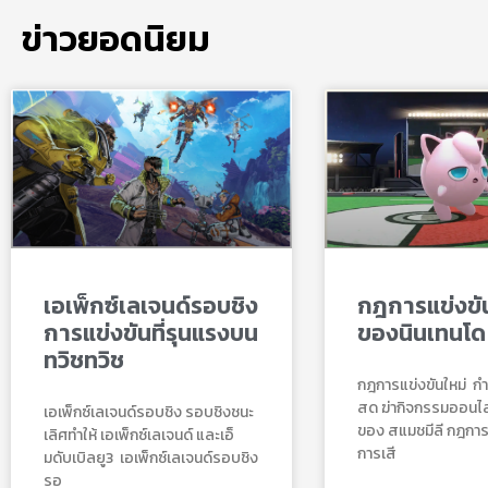
ข่าวยอดนิยม
เอเพ็กซ์เลเจนด์รอบชิง
กฎการแข่งขัน
การแข่งขันที่รุนแรงบน
ของนินเทนโด
ทวิชทวิช
กฎการแข่งขันใหม่ กํ
สด ฆ่ากิจกรรมออนไลน์
เอเพ็กซ์เลเจนด์รอบชิง รอบชิงชนะ
ของ สแมชมีลี กฎการแ
เลิศทำให้ เอเพ็กซ์เลเจนด์ และเอ็
การเสี
มดับเบิลยู3 เอเพ็กซ์เลเจนด์รอบชิง
รอ