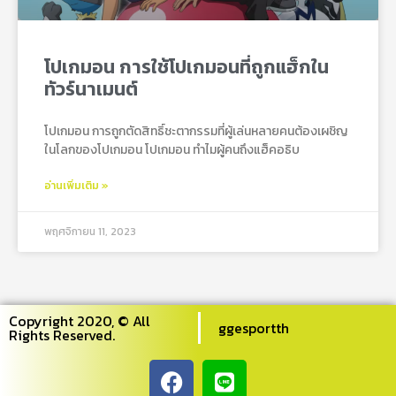
โปเกมอน การใช้โปเกมอนที่ถูกแฮ็กใน
ทัวร์นาเมนต์
โปเกมอน การถูกตัดสิทธิ์ชะตากรรมที่ผู้เล่นหลายคนต้องเผชิญ
ในโลกของโปเกมอน โปเกมอน ทำไมผู้คนถึงแฮ็คอธิบ
อ่านเพิ่มเติม »
พฤศจิกายน 11, 2023
Copyright 2020, © All
ggesportth
Rights Reserved.