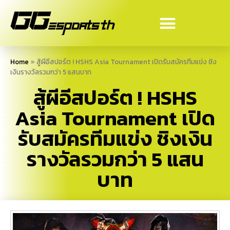
Home
»
สู้ผีอีสปอร์ต ! HSHS Asia Tournament เปิดรับสมัครทีมแข่ง ชิง
เงินรางวัลรวมกว่า 5 แสนบาท
สู้ผีอีสปอร์ต ! HSHS
Asia Tournament เปิด
รับสมัครทีมแข่ง ชิงเงิน
รางวัลรวมกว่า 5 แสน
บาท