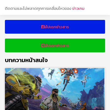
ติดตามและไม่พลาดทุกการเคลื่อนไหวของ
ข่าวเกม
อัปเดทข่าวสาร
อัปเดทข่าวสาร
บทความหน้าสนใจ