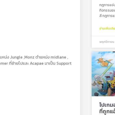
กฎการแข่ง
กิจกรรมออ
ลี กฎการแข
อ่านเพิ่มเติ
พฤศจิกายน 
แหน่ง Jungle ,Monz ตำแหน่ง midlane ,
mer ที่ย้ายไปและ Acapae มาเป็น Support
โปเกม
ที่ถูกแ