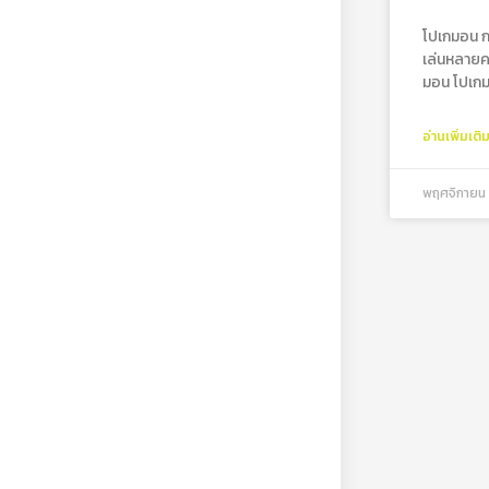
โปเกมอน กา
เล่นหลาย
มอน โปเกม
อ่านเพิ่มเติ
พฤศจิกายน 