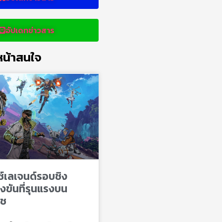
อัปเดทข่าวสาร
น้าสนใจ
ซ์เลเจนด์รอบชิง
งขันที่รุนแรงบน
ิช