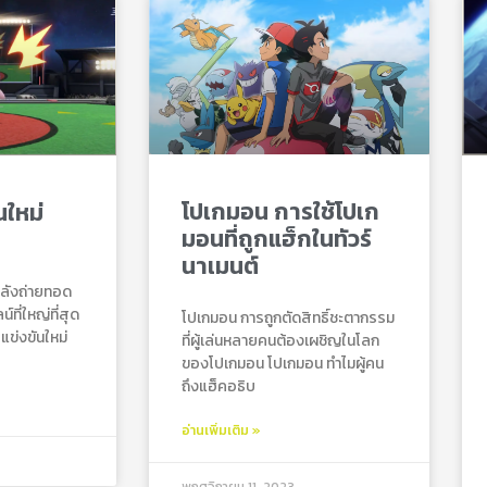
โปเกมอน การใช้โปเก
ใหม่
มอนที่ถูกแฮ็กในทัวร์
นาเมนต์
าลังถ่ายทอด
ที่ใหญ่ที่สุด
โปเกมอน การถูกตัดสิทธิ์ชะตากรรม
ข่งขันใหม่
ที่ผู้เล่นหลายคนต้องเผชิญในโลก
ของโปเกมอน โปเกมอน ทำไมผู้คน
ถึงแฮ็คอธิบ
อ่านเพิ่มเติม »
พฤศจิกายน 11, 2023