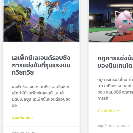
เอเพ็กซ์เลเจนด์รอบชิง
กฎการแข่งขัน
การแข่งขันที่รุนแรงบน
ของนินเทนโด
ทวิชทวิช
กฎการแข่งขันใหม่ กํ
สด ฆ่ากิจกรรมออนไลน์
เอเพ็กซ์เลเจนด์รอบชิง รอบชิงชนะ
ของ สแมชมีลี กฎการแ
เลิศทำให้ เอเพ็กซ์เลเจนด์ และเอ็
การเสี
มดับเบิลยู3 เอเพ็กซ์เลเจนด์รอบชิง
รอ
อ่านเพิ่มเติม »
อ่านเพิ่มเติม »
พฤศจิกายน 16, 2023