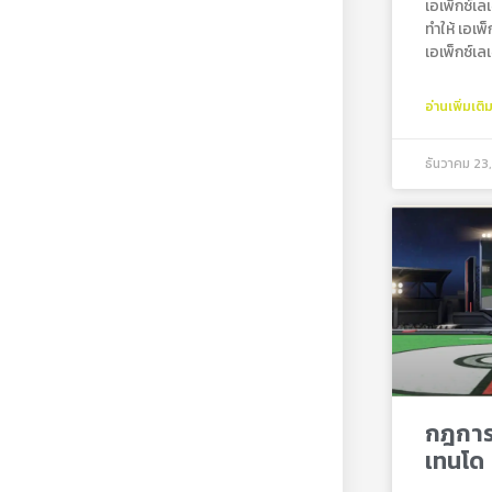
เอเพ็กซ์เ
ทำให้ เอเพ
เอเพ็กซ์เ
อ่านเพิ่มเติ
ธันวาคม 23
กฎการแ
เทนโด