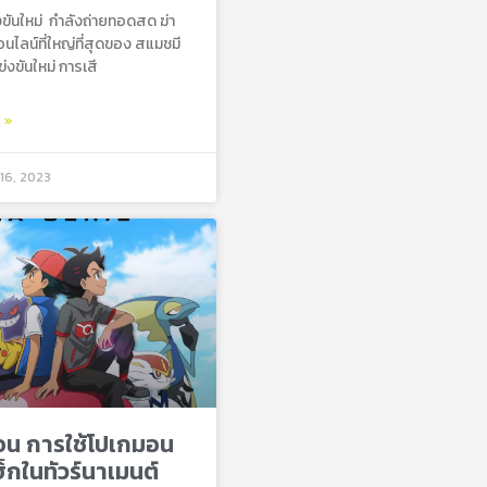
ขันใหม่ กําลังถ่ายทอดสด ฆ่า
นไลน์ที่ใหญ่ที่สุดของ สแมชมี
่งขันใหม่ การเสี
ม »
16, 2023
อน การใช้โปเกมอน
ฮ็กในทัวร์นาเมนต์