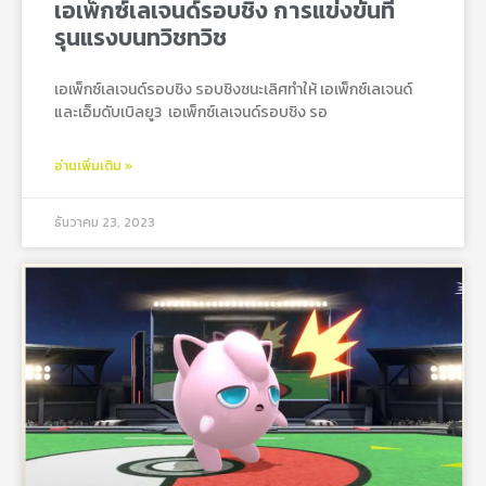
เอเพ็กซ์เลเจนด์รอบชิง การแข่งขันที่
รุนแรงบนทวิชทวิช
เอเพ็กซ์เลเจนด์รอบชิง รอบชิงชนะเลิศทำให้ เอเพ็กซ์เลเจนด์
และเอ็มดับเบิลยู3 เอเพ็กซ์เลเจนด์รอบชิง รอ
อ่านเพิ่มเติม »
ธันวาคม 23, 2023