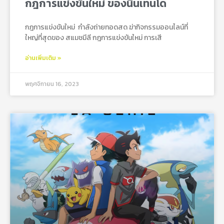
กฎการแข่งขันใหม่ ของนินเทนโด
กฎการแข่งขันใหม่ กําลังถ่ายทอดสด ฆ่ากิจกรรมออนไลน์ที่
ใหญ่ที่สุดของ สแมชมีลี กฎการแข่งขันใหม่ การเสี
อ่านเพิ่มเติม »
พฤศจิกายน 16, 2023