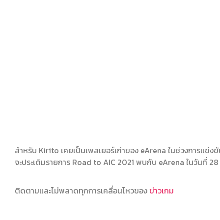
สำหรับ Kirito เคยเป็นเพลเยอร์เก่าของ eArena ในช่วงการแข่
จะประเดิมรายการ Road to AIC 2021 พบกับ eArena ในวันที่ 28 
ติดตามและไม่พลาดทุกการเคลื่อนไหวของ
ข่าวเกม