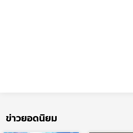
ข่าวยอดนิยม