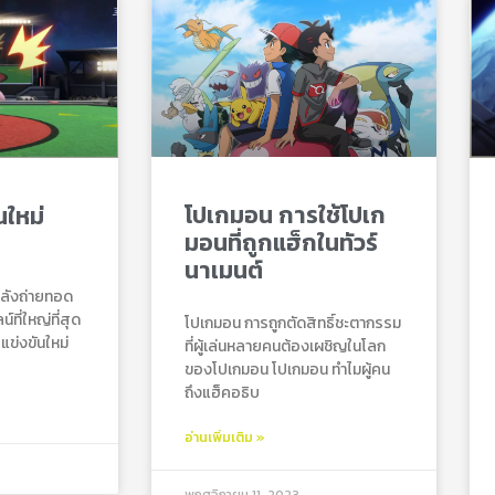
โปเกมอน การใช้โปเก
ใหม่
มอนที่ถูกแฮ็กในทัวร์
นาเมนต์
าลังถ่ายทอด
ที่ใหญ่ที่สุด
โปเกมอน การถูกตัดสิทธิ์ชะตากรรม
ข่งขันใหม่
ที่ผู้เล่นหลายคนต้องเผชิญในโลก
ของโปเกมอน โปเกมอน ทำไมผู้คน
ถึงแฮ็คอธิบ
อ่านเพิ่มเติม »
พฤศจิกายน 11, 2023