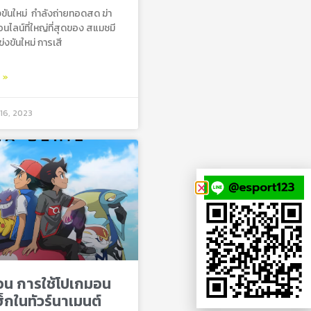
ขันใหม่ กําลังถ่ายทอดสด ฆ่า
นไลน์ที่ใหญ่ที่สุดของ สแมชมี
่งขันใหม่ การเสี
ม »
16, 2023
อน การใช้โปเกมอน
ฮ็กในทัวร์นาเมนต์