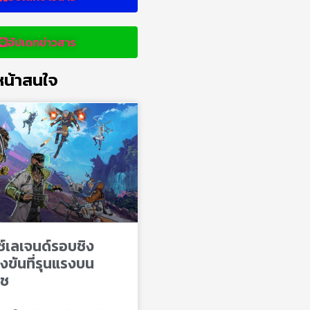
อัปเดทข่าวสาร
น้าสนใจ
ซ์เลเจนด์รอบชิง
งขันที่รุนแรงบน
ิช