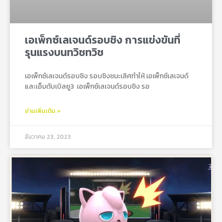
เอเพ็กซ์เลเจนด์รอบชิง การแข่งขันที่
รุนแรงบนทวิชทวิช
เอเพ็กซ์เลเจนด์รอบชิง รอบชิงชนะเลิศทำให้ เอเพ็กซ์เลเจนด์
และเอ็มดับเบิลยู3 เอเพ็กซ์เลเจนด์รอบชิง รอ
อ่านเพิ่มเติม »
ธันวาคม 23, 2023