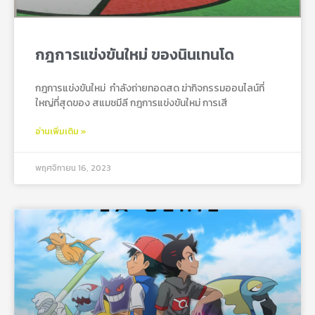
กฎการแข่งขันใหม่ ของนินเทนโด
กฎการแข่งขันใหม่ กําลังถ่ายทอดสด ฆ่ากิจกรรมออนไลน์ที่
ใหญ่ที่สุดของ สแมชมีลี กฎการแข่งขันใหม่ การเสี
อ่านเพิ่มเติม »
พฤศจิกายน 16, 2023