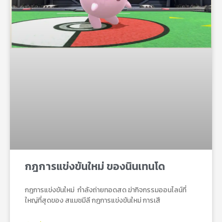
กฎการแข่งขันใหม่ ของนินเทนโด
กฎการแข่งขันใหม่ กําลังถ่ายทอดสด ฆ่ากิจกรรมออนไลน์ที่
ใหญ่ที่สุดของ สแมชมีลี กฎการแข่งขันใหม่ การเสี