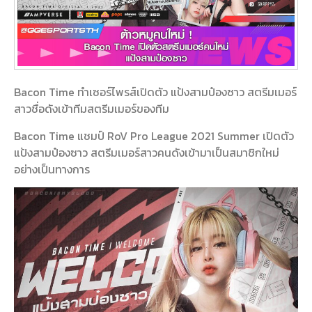
Bacon Time ทำเซอร์ไพรส์เปิดตัว แป้งสามป๋องซาว สตรีมเมอร์
สาวชื่อดังเข้าทีมสตรีมเมอร์ของทีม
Bacon Time แชมป์ RoV Pro League 2021 Summer เปิดตัว
แป้งสามป๋องซาว สตรีมเมอร์สาวคนดังเข้ามาเป็นสมาชิกใหม่
อย่างเป็นทางการ