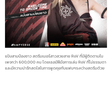
แป้งสามป๋องซาว สตรีมเมอร์สาวสวยสาย RoV ที่มีผู้ติดตามใน
เพจกว่า 600,000 คน โดยเธอมีฝีมือการเล่น RoV ที่ไม่ธรรมดา
และมีความน่ารักสดใสในการพูดคุยกับแฟนๆระหว่างสตรีมด้วย