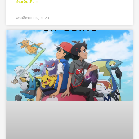
อ่านเพิ่มเติม »
พฤศจิกายน 16, 2023