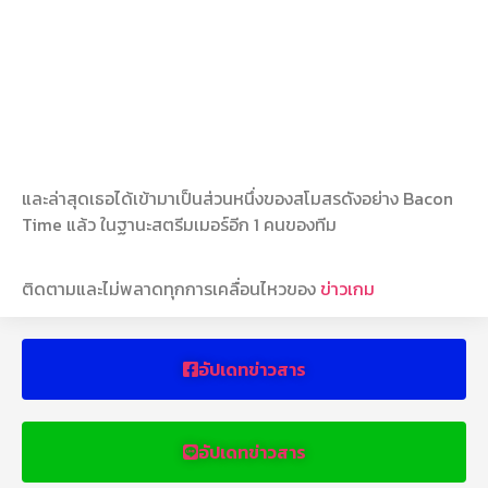
และล่าสุดเธอได้เข้ามาเป็นส่วนหนึ่งของสโมสรดังอย่าง Bacon
Time แล้ว ในฐานะสตรีมเมอร์อีก 1 คนของทีม
ติดตามและไม่พลาดทุกการเคลื่อนไหวของ
ข่าวเกม
อัปเดทข่าวสาร
อัปเดทข่าวสาร