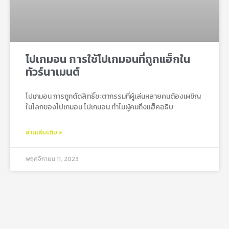
โปเกมอน การใช้โปเกมอนที่ถูกแฮ็กใน
ทัวร์นาเมนต์
โปเกมอน การถูกตัดสิทธิ์ชะตากรรมที่ผู้เล่นหลายคนต้องเผชิญ
ในโลกของโปเกมอน โปเกมอน ทำไมผู้คนถึงแฮ็คอธิบ
อ่านเพิ่มเติม »
พฤศจิกายน 11, 2023