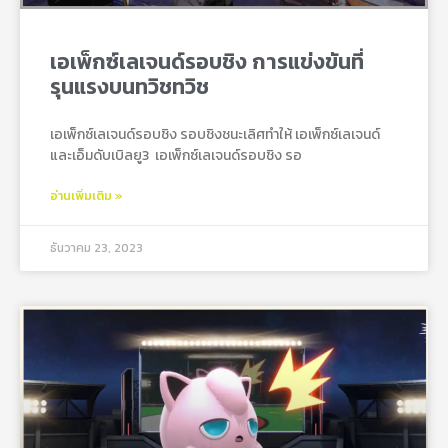
เอเพ็กซ์เลเจนด์รอบชิง การแข่งขันที่
รุนแรงบนทวิชทวิช
เอเพ็กซ์เลเจนด์รอบชิง รอบชิงชนะเลิศทำให้ เอเพ็กซ์เลเจนด์
และเอ็มดับเบิลยู3 เอเพ็กซ์เลเจนด์รอบชิง รอ
อ่านเพิ่มเติม »
ธันวาคม 23, 2023