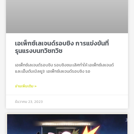
เอเพ็กซ์เลเจนด์รอบชิง การแข่งขันที่
รุนแรงบนทวิชทวิช
เอเพ็กซ์เลเจนด์รอบชิง รอบชิงชนะเลิศทำให้ เอเพ็กซ์เลเจนด์
และเอ็มดับเบิลยู3 เอเพ็กซ์เลเจนด์รอบชิง รอ
อ่านเพิ่มเติม »
ธันวาคม 23, 2023