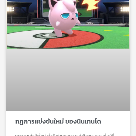
กฎการแข่งขันใหม่ ของนินเทนโด
กฎการแข่งขันใหม่ กําลังถ่ายทอดสด ฆ่ากิจกรรมออนไลน์ที่