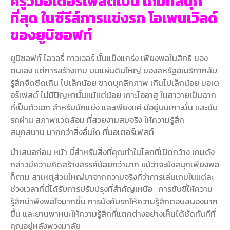
ครูว์มอเตอร์เฟสต์เป็น เกมที่สนุก
ที่สุด ในซีรีส์การแข่งรถ โอเพนเวิลด์
ของยูบิซอฟท์
ยูบิซอฟท์ ไอวอรี่ ทาวเวอร์ นั้นแข็งแกร่ง เพียงพอในสิทธิ ของ
ตนเอง แต่การสร้างเกม บนแผ่นดินใหญ่ ของสหรัฐอเมริกากลับ
รู้สึกจืดชืดเกิน ไปเล็กน้อย ขาดบุคลิกภาพ เกินไปเล็กน้อย มอเต
อร์เฟสต์ ไม่มีปัญหานั้นแม้แต่น้อย เกาะโออาฮู ในฮาวายเป็นฉาก
ที่เป็นตัวเอก สำหรับนักแข่ง และเพียงแค่ มีอยู่บนเกาะนั้น และขับ
รถผ่าน สภาพแวดล้อม ที่สวยงามสมจริง ให้ความรู้สึก
สนุกสนาน มากกว่าสิ่งอื่นใด ที่มอเตอร์เฟสต์
นำเสนอก่อน หน้า นี้สำหรับสิ่งที่คุณทำในโลกที่เปิดกว้าง เกมดัง
กล่าวมีความคิดสร้างสรรค์น้อยกว่ามาก แม้ว่าจะยังสนุกเพียงพอ
ก็ตาม สาเหตุส่วนใหญ่มาจากความจริงที่ว่าการเล่นเกมในแต่ละ
ช่วงเวลาที่นี่ได้รับการปรับปรุงที่สำคัญเหนือ การขับขี่ให้ความ
รู้สึกน่าพึงพอใจมากขึ้น การบังคับรถให้ความรู้สึกตอบสนองมาก
ขึ้น และยานพาหนะให้ความรู้สึกที่แตกต่างอย่างเห็นได้ชัดทันทีที่
คุณอยู่หลังพวงมาลัย