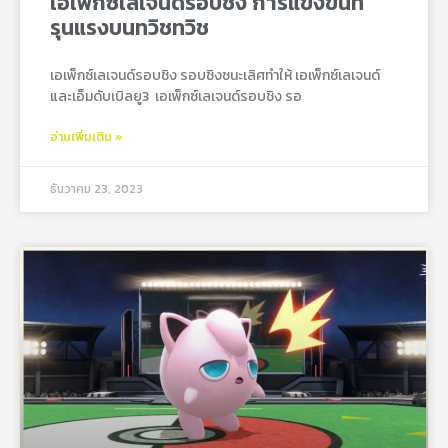
เอเพ็กซ์เลเจนด์รอบชิง การแข่งขันที่
รุนแรงบนทวิชทวิช
เอเพ็กซ์เลเจนด์รอบชิง รอบชิงชนะเลิศทำให้ เอเพ็กซ์เลเจนด์
และเอ็มดับเบิลยู3 เอเพ็กซ์เลเจนด์รอบชิง รอ
อ่านเพิ่มเติม »
ธันวาคม 23, 2023