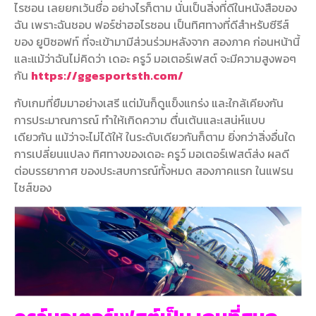
ไรซอน เลยยกเว้นชื่อ อย่างไรก็ตาม นั่นเป็นสิ่งที่ดีในหนังสือของ
ฉัน เพราะฉันชอบ ฟอร์ซ่าฮอไรซอน เป็นทิศทางที่ดีสำหรับซีรีส์
ของ ยูบิซอฟท์ ที่จะเข้ามามีส่วนร่วมหลังจาก สองภาค ก่อนหน้านี้
และแม้ว่าฉันไม่คิดว่า เดอะ ครูว์ มอเตอร์เฟสต์ จะมีความสูงพอๆ
กัน
https://ggesportsth.com/
กับเกมที่ยืมมาอย่างเสรี แต่มันก็ดูแข็งแกร่ง และใกล้เคียงกัน
การประมาณการณ์ ทำให้เกิดความ ตื่นเต้นและเสน่ห์แบบ
เดียวกัน แม้ว่าจะไม่ได้ให้ ในระดับเดียวกันก็ตาม ยิ่งกว่าสิ่งอื่นใด
การเปลี่ยนแปลง ทิศทางของเดอะ ครูว์ มอเตอร์เฟสต์ส่ง ผลดี
ต่อบรรยากาศ ของประสบการณ์ทั้งหมด สองภาคแรก ในแฟรน
ไชส์ของ