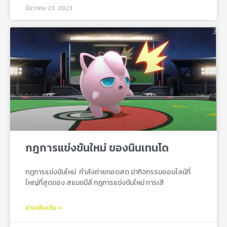
ธันวาคม 23, 2023
กฎการแข่งขันใหม่ ของนินเทนโด
กฎการแข่งขันใหม่ กําลังถ่ายทอดสด ฆ่ากิจกรรมออนไลน์ที่
ใหญ่ที่สุดของ สแมชมีลี กฎการแข่งขันใหม่ การเสี
อ่านเพิ่มเติม »