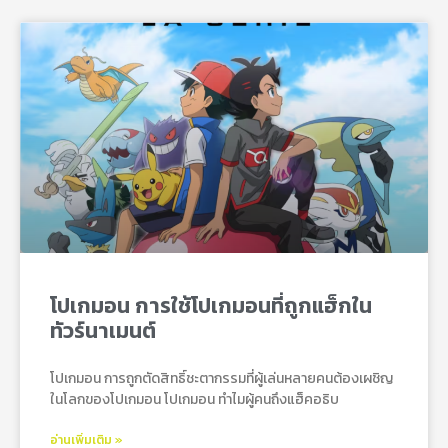
โปเกมอน การใช้โปเกมอนที่ถูกแฮ็กใน
ทัวร์นาเมนต์
โปเกมอน การถูกตัดสิทธิ์ชะตากรรมที่ผู้เล่นหลายคนต้องเผชิญ
ในโลกของโปเกมอน โปเกมอน ทำไมผู้คนถึงแฮ็คอธิบ
อ่านเพิ่มเติม »