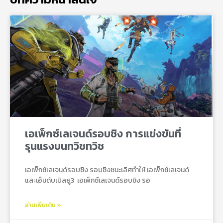
เอเพ็กซ์เลเจนด์รอบชิง การแข่งขันที่
รุนแรงบนทวิชทวิช
เอเพ็กซ์เลเจนด์รอบชิง รอบชิงชนะเลิศทำให้ เอเพ็กซ์เลเจนด์
และเอ็มดับเบิลยู3 เอเพ็กซ์เลเจนด์รอบชิง รอ
อ่านเพิ่มเติม »