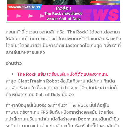
ก่อนหน้านี้ ดเวย์น จอห์นสัน หรือ “The Rock” ได้ออกได้ออกมา
ให้สัมภาษณ์ ว่าเขาจะแสดงนำในภาพยนตร์วิดีโอเกมอีกเรื่องหนึ่ง
โดยเขาได้อธิบายว่าเป็นการดัดแปลงจากวิดีโอเกมสุด “เฟี้ยว” ที่
เขาเล่นมาหลายปีแล้ว
อ่านข่าว
The Rock แย้ม เตรียมเล่นหนังที่ดัดแปลงจากเกม
ล่าสุด Giant Freakin Robot สื่อบันเทิงสายหนัง/เกม ที่ถนัด
การสืบเรื่องวงใน ก็ออกมาเผยว่า โปรเจคต์ลึกลับดังกล่าวนั้นก็
คือ หนังจากเกม Call of Duty นั่นเอง
ถ้าหากข้อมูลนี้เป็นจริง จะเท่ากับว่า The Rock นั้นได้อยู่ใน
ภาพยนตร์จากเกม FPS อันดับหนึ่งจากต่างยุคสมัย โดยก่อน
หน้านี้เขาเคยรับบทนำในหนังที่สร้างจาก Doom เกมเดินหน้ายิง
ระดับตำนานมาแล้ว ส่วนข่าวลือจะเป็นจริงหรือไม่ก็ต้องรอลุ้นกัน