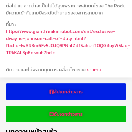
ต่อไป แต่คาดว่าจะเป็นไปได้สูงเพราะภาพลักษณ์ของ The Rock
มีความเข้ากับเกมยิงระดับตำนานของวงการเกมมาก
ที่มา :
https://www.giantfreakinrobot.com/ent/exclusive-
dwayne-johnson-call-of-duty.html?
fbclid=IwAR3m6Fv5JOJQ9PNnlZdfSahsriTOQGi1uyW5Iaq-
TRkKAL3p6dsnuh7hcIc
ติดตามและไม่พลาดทุกการเคลื่อนไหวของ
ข่าวเกม
อัปเดทข่าวสาร
อัปเดทข่าวสาร
บทความหน้าสนใจ