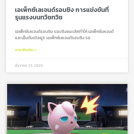
เอเพ็กซ์เลเจนด์รอบชิง การแข่งขันที่
รุนแรงบนทวิชทวิช
เอเพ็กซ์เลเจนด์รอบชิง รอบชิงชนะเลิศทำให้ เอเพ็กซ์เลเจนด์
และเอ็มดับเบิลยู3 เอเพ็กซ์เลเจนด์รอบชิง รอ
อ่านเพิ่มเติม »
ธันวาคม 23, 2023