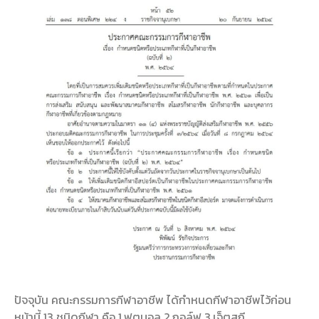
ปัจจุบัน คณะกรรมการกีฬาอาชีพ ได้กำหนดกีฬาอาชีพไว้ก่อน
หน้านี้ 13 ชนิดกีฬา คือ 1.ฟุตบอล 2.กอล์ฟ 3.เจ็ตสกี