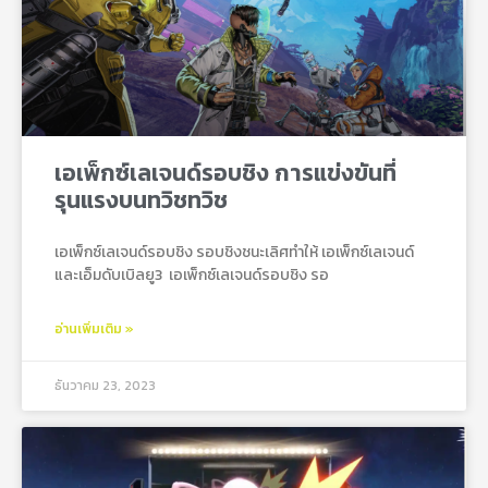
เอเพ็กซ์เลเจนด์รอบชิง การแข่งขันที่
รุนแรงบนทวิชทวิช
เอเพ็กซ์เลเจนด์รอบชิง รอบชิงชนะเลิศทำให้ เอเพ็กซ์เลเจนด์
และเอ็มดับเบิลยู3 เอเพ็กซ์เลเจนด์รอบชิง รอ
อ่านเพิ่มเติม »
ธันวาคม 23, 2023