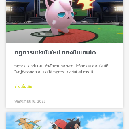
กฎการแข่งขันใหม่ ของนินเทนโด
กฎการแข่งขันใหม่ กําลังถ่ายทอดสด ฆ่ากิจกรรมออนไลน์ที่
ใหญ่ที่สุดของ สแมชมีลี กฎการแข่งขันใหม่ การเสี
อ่านเพิ่มเติม »
พฤศจิกายน 16, 2023