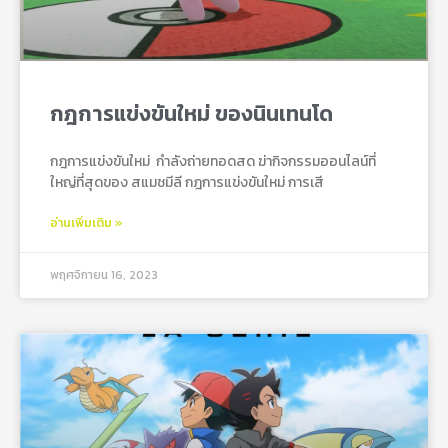
กฎการแข่งขันใหม่ ของนินเทนโด
กฎการแข่งขันใหม่ กําลังถ่ายทอดสด ฆ่ากิจกรรมออนไลน์ที่
ใหญ่ที่สุดของ สแมชมีลี กฎการแข่งขันใหม่ การเสี
อ่านเพิ่มเติม »
พฤศจิกายน 16, 2023