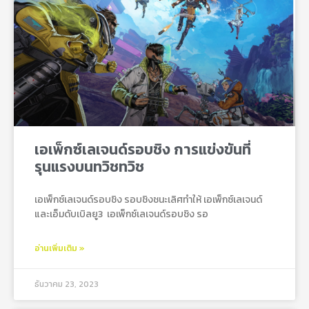
เอเพ็กซ์เลเจนด์รอบชิง การแข่งขันที่
รุนแรงบนทวิชทวิช
เอเพ็กซ์เลเจนด์รอบชิง รอบชิงชนะเลิศทำให้ เอเพ็กซ์เลเจนด์
และเอ็มดับเบิลยู3 เอเพ็กซ์เลเจนด์รอบชิง รอ
อ่านเพิ่มเติม »
ธันวาคม 23, 2023