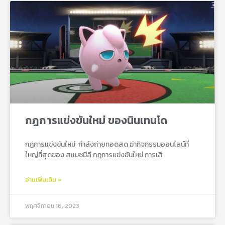
กฎการแข่งขันใหม่ ของนินเทนโด
กฎการแข่งขันใหม่ กําลังถ่ายทอดสด ฆ่ากิจกรรมออนไลน์ที่
ใหญ่ที่สุดของ สแมชมีลี กฎการแข่งขันใหม่ การเสี
อ่านเพิ่มเติม »
พฤศจิกายน 16, 2023