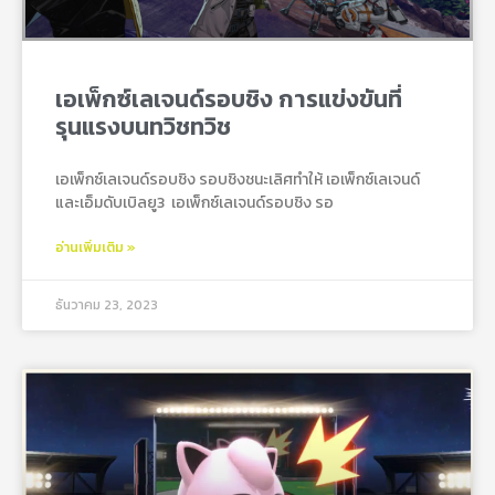
เอเพ็กซ์เลเจนด์รอบชิง การแข่งขันที่
รุนแรงบนทวิชทวิช
เอเพ็กซ์เลเจนด์รอบชิง รอบชิงชนะเลิศทำให้ เอเพ็กซ์เลเจนด์
และเอ็มดับเบิลยู3 เอเพ็กซ์เลเจนด์รอบชิง รอ
อ่านเพิ่มเติม »
ธันวาคม 23, 2023