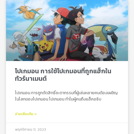
โปเกมอน การใช้โปเกมอนที่ถูกแฮ็กใน
ทัวร์นาเมนต์
โปเกมอน การถูกตัดสิทธิ์ชะตากรรมที่ผู้เล่นหลายคนต้องเผชิญ
ในโลกของโปเกมอน โปเกมอน ทำไมผู้คนถึงแฮ็คอธิบ
อ่านเพิ่มเติม »
พฤศจิกายน 11, 2023