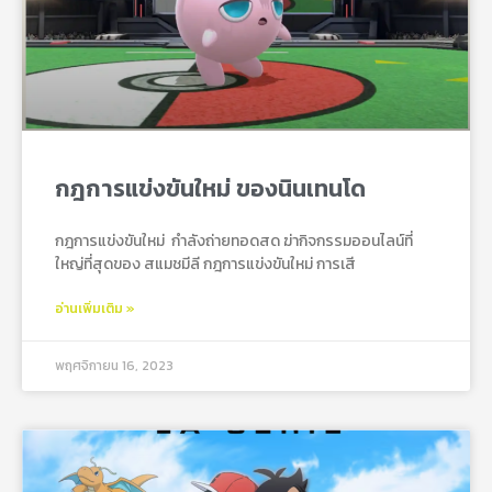
กฎการแข่งขันใหม่ ของนินเทนโด
กฎการแข่งขันใหม่ กําลังถ่ายทอดสด ฆ่ากิจกรรมออนไลน์ที่
ใหญ่ที่สุดของ สแมชมีลี กฎการแข่งขันใหม่ การเสี
อ่านเพิ่มเติม »
พฤศจิกายน 16, 2023